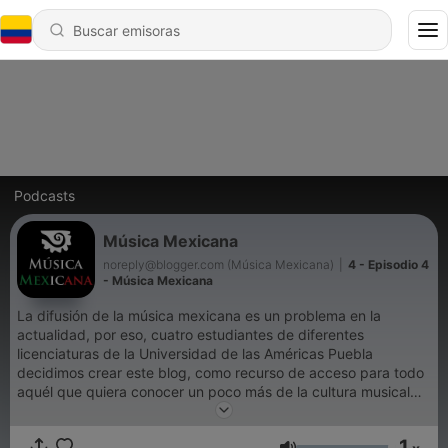
Podcasts
Música Mexicana
noreply@blogger.com (Música Mexicana)
|
4 - Episodio 4
- Música Mexicana
La difusión de la música mexicana es un problema en la
actualidad, por eso, cuatro estudiantes de diferentes
licenciaturas de la Universidad de las Américas Puebla
decidimos crear este blog, como recurso de acceso para todo
aquél que quiera conocer un poco más de la cultura musical
que existe en México.
1