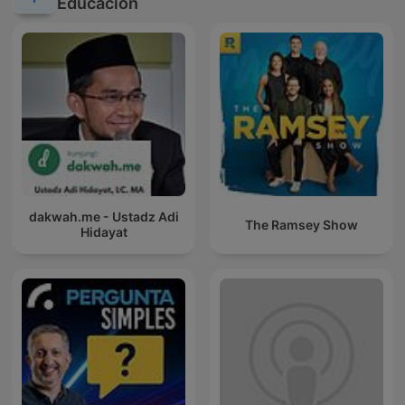
Educación
dakwah.me - Ustadz Adi
The Ramsey Show
Hidayat