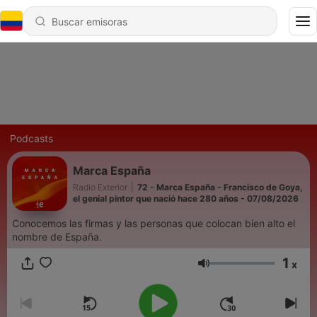
Podcasts
Marca España
Radio Exterior
|
72 - Marca España - Francisco de Goya,
el genial pintor que nació hace 280 años - 07/08/2026
Conocemos las firmas y las personas que colocan bien alto el
nombre de España.
1
x
Volumen