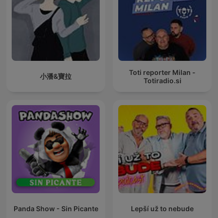
Toti reporter Milan -
小潘&寶拉
Totiradio.si
Panda Show - Sin Picante
Lepší už to nebude