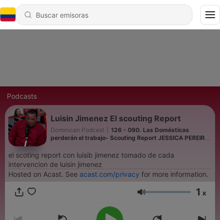
Podcasts
Luisin Jimenez El scouting Report
Dominican Podcast
|
126 - 090. Las Domésticas
perderán el trabajo- Scouting Report JESSICA PEREIRA
- Luisin Jiménez
el scoting report con luisib jimenez tomado de cada
intervencion de luisin jimenez
Hosted on Acast. See
acast.com/privacy
for more information.
1
x
Volumen