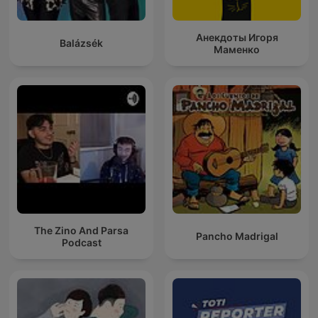
Анекдоты Игоря
Balázsék
Маменко
The Zino And Parsa
Pancho Madrigal
Podcast