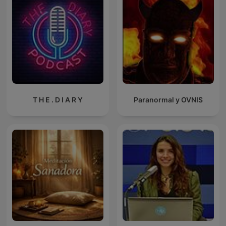
T H E . D I A R Y
Paranormal y OVNIS