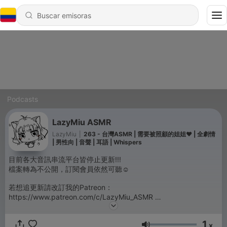
Podcasts
LazyMiu ASMR
LazyMiu
|
263 - 台灣ASMR | 需要被照顧的姐姐❤️ | 全劇情
| 男性向 | 音聲 | 耳語 | Whispers
目前各大音訊串流平台皆停止更新!!!
檔案轉為不公開，訂閱會員依然可聽☺️
若想追更新請改訂我的Patreon：
https://www.patreon.com/c/LazyMiu_ASMR
或者來聽我的直播Twitch：https://www.twitch.tv/lazymiu_asmr
1
Powered by
Firstory Hosting
x