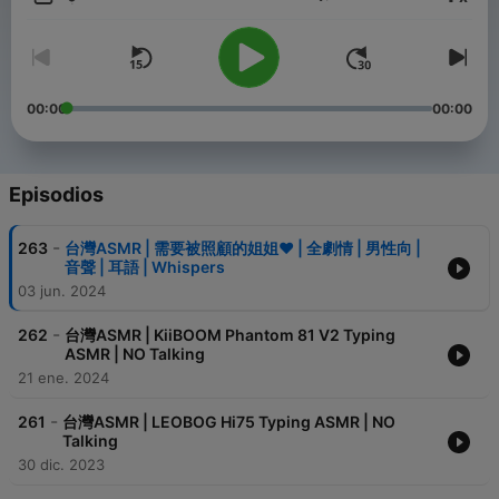
Volumen
00:00
00:00
Episodios
-
263
台灣ASMR | 需要被照顧的姐姐❤️ | 全劇情 | 男性向 |
音聲 | 耳語 | Whispers
03 jun. 2024
-
262
台灣ASMR | KiiBOOM Phantom 81 V2 Typing
ASMR | NO Talking
21 ene. 2024
-
261
台灣ASMR | LEOBOG Hi75 Typing ASMR | NO
Talking
30 dic. 2023