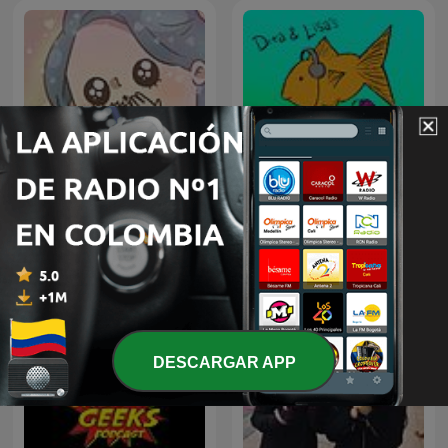
啾啾揪一下 °˖✧◝(⁰▿⁰)◜✧˖°
The Podcast Podcast
DESCARGAR APP