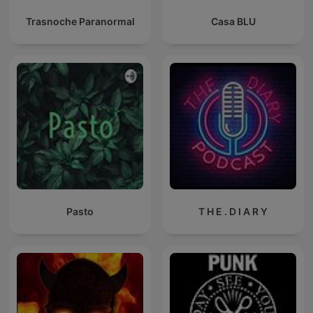
Trasnoche Paranormal
Casa BLU
Pasto
T H E . D I A R Y