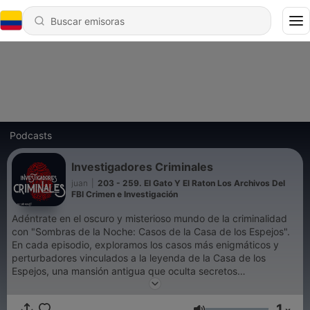
Podcasts
Investigadores Criminales
juan
|
203 - 259. El Gato Y El Raton Los Archivos Del
FBI Crimen e Investigación
Adéntrate en el oscuro y misterioso mundo de la criminalidad
con "Sombras de la Noche: Casos de la Casa de los Espejos".
En cada episodio, exploramos los casos más enigmáticos y
perturbadores vinculados a la leyenda de la Casa de los
Espejos, una mansión antigua que oculta secretos
inconfesables.Nuestro anfitrión, un intrépido investigador, te
llevará a través de pasadizos oscuros y callejones olvidados
1