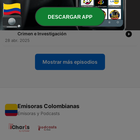
-
200
252. Quemando Las Pruebas Los Nuevos
Detectives Crimen e Investigación
29 abr. 2025
DESCARGAR APP
-
199
275. El Paraíso Mortal Los Archivos Del FBI
Crimen e Investigación
28 abr. 2025
Mostrar más episodios
Emisoras Colombianas
Emisoras y Podcasts