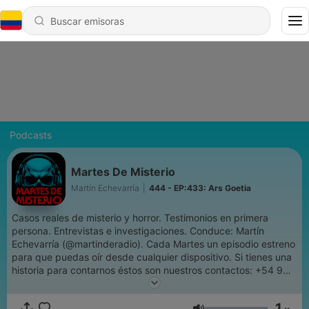
Podcasts
Martes De Misterio
Martín Echevarría
|
444 - EP:433: Ars Goetia
Casos reales de misterio y horror. Testimonios en primera
persona. Entrevistas e investigaciones. Conduce: Martín
Echevarría (@martinderadio). Cada Martes un episodio estreno
para que puedas oír desde cualquier dispositivo. Si tienes una
historia para contarnos éstos son nuestros contactos: +54 9
223 6155802 (Whatsapp Producción) // @martesdemisterio
(Instagram) // mail: martesdemisterio@gmail.com
1