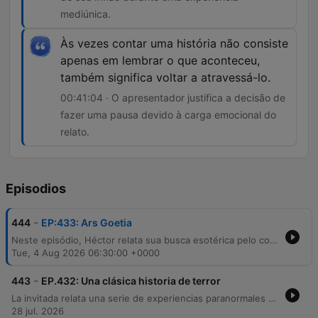
mediúnica.
Às vezes contar uma história não consiste
apenas em lembrar o que aconteceu,
também significa voltar a atravessá-lo.
00:41:04 · O apresentador justifica a decisão de
fazer uma pausa devido à carga emocional do
relato.
Episodios
-
444
EP:433: Ars Goetia
Neste episódio, Héctor relata sua busca esotérica pelo contato com o irmão falecido através do estudo da Ars Goetia e rituais de invocação. Ele descreve experiências sobrenaturais intensas, incluindo fenômenos paranormais que afetaram sua namorada e um reencontro sensorial com o aroma de seu irmão durante uma meditação. A narrativa culmina em um momento de tensão ao ouvir batidas misteriosas em sua porta, levando os apresentadores a interromper o relato para respeitar a carga emocional do convidado.
Tue, 4 Aug 2026 06:30:00 +0000
-
443
EP.432: Una clásica historia de terror
La invitada relata una serie de experiencias paranormales vividas en una casa de fin de semana en Guacalera, Jujuy, que abarcan desde su infancia hasta la edad adulta. Describe sucesos inexplicables como presencias oscuras, ruidos y fenómenos con el agua, culminando en un episodio de terror donde una amiga sufre un ataque físico por parte de una entidad. Tras enfrentar situaciones de aislamiento y agresiones físicas, la narradora relata cómo decidió confrontar a la entidad, a la que identifica como Mohamed, para establecer una convivencia pacífica. El episodio también explora otras historias sobrenaturales del norte de Jujuy y reflexiona sobre el aprendizaje de gestionar la sensibilidad espiritual.
28 jul. 2026