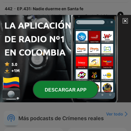
-
442
EP.431: Nadie duerme en Santa fe
En este episodio titulado 'Nadie duerme en Santa Fe', Martín Echevarría presenta los relatos de Emilia y Maya sobre experiencias paranormales. Emilia comparte sucesos inquietantes ocurridos en su pueblo natal, Ceres, relacionados con presencias extrañas y encuentros tras el fallecimiento de sus abuelos. Por su parte, Maya relata sucesos inexplicables vividos en Santa Fe, incluyendo presencias visuales, ataques físicos y una visita a una curandera. El episodio explora también episodios de parálisis del sueño, lesiones físicas inexplicables y la presencia de acompañantes espirituales.
21 jul. 2026
-
441
EP.430: El diablo vestido de niña
Neste episódio, Martim Echevarria apresenta o relato de Joaquina sobre experiências paranormais em sua casa na Argentina, detalhando manifestações como figuras misteriosas e objetos com comportamentos inexplicáveis. A narrativa explora também presenças de entidades infantis, alterações na realidade física e fenômenos que afetaram seus familiares. A discussão aborda a natureza do medo e as dificuldades de compreender fenômenos que não possuem uma explicação lógica, encerrando com uma reflexão sobre como o desconhecido pode se manifestar de formas inesperadas.
14 jul. 2026
-
440
EP.429: Los malditos Figueroa
Rosa relata la historia de su familia en Argentina, marcada por una supuesta maldición derivada de las acciones de su abuelo, quien profanó un cementerio para construir su riqueza. La narración describe sucesos paranormales, muertes trágicas y la herencia de capacidades psíquicas que Rosa ha experimentado desde su infancia. La conversación profundiza en experiencias paranormales de su niñez, incluyendo el encuentro con un niño fallecido y un ataque físico por parte de una presencia oscura. El episodio concluye con la revelación de que Rosa es médium y una reflexión sobre la carga de estas experiencias generacionales.
Tue, 7 Jul 2026 06:30:00 +0000
Mostrar más episodios
DESCARGAR APP
Ver todo
Más podcasts de Crímenes reales