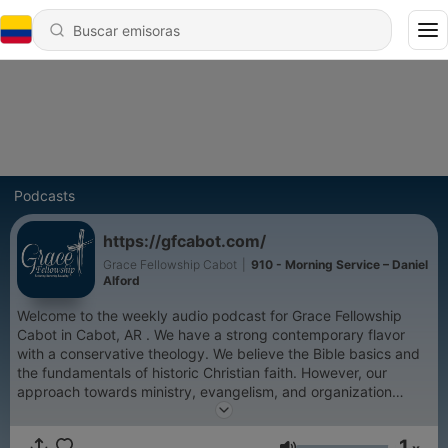
Podcasts
https://gfcabot.com/
Grace Fellowship Cabot
|
910 - Morning Service – Daniel
Alford
Welcome to the weekly audio podcast for Grace Fellowship
Cabot in Cabot, AR . We have a strong contemporary flavor
with a conservative theology. We believe the Bible basics and
the fundamentals of historic Christian faith. However, our
approach towards ministry, evangelism, and organization
reflect the current culture. Please visit us at gfcabot.com.
1