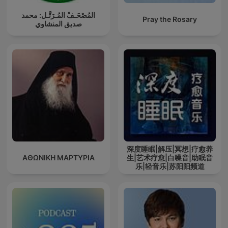
المُصْحَـفْ المُـرَتَّـل: محمد
Pray the Rosary
صديق المنشاوي
深度睡眠|解压|冥想|疗愈养
ΑΘΩΝΙΚΗ ΜΑΡΤΥΡΙΑ
生|艺术疗愈|白噪音|助眠音
乐|轻音乐|苏阳阳频道