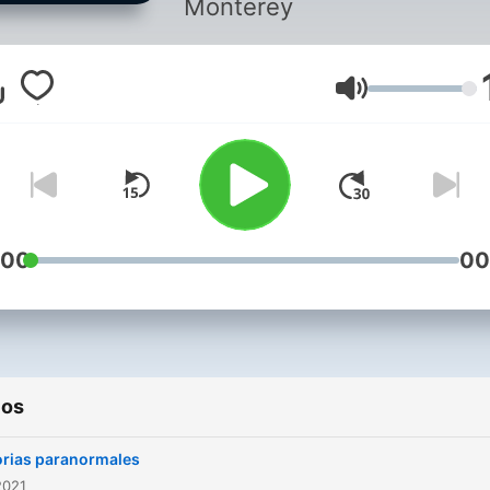
Monterey
Volumen
:00
00
ios
orias paranormales
2021