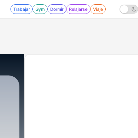
Trabajar
Gym
Dormir
Relajarse
Viaje
ELIAS
|
1 - Historias paranormales