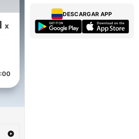
DESCARGAR APP
1
x
:00