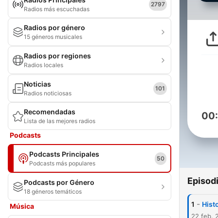
2797
Radios más escuchadas
Radios por género
15 géneros musicales
Radios por regiones
Radios locales
Noticias
101
Radios noticiosas
Recomendadas
00
Lista de las mejores radios
Podcasts
Podcasts Principales
50
Podcasts más populares
Episod
Podcasts por Género
18 géneros temáticos
-
1
Hist
Música
22 feb. 