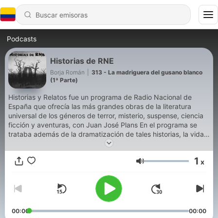
Podcasts
Historias de RNE
Borja Román
|
313 - La madriguera del gusano blanco
(1ª Parte)
Historias y Relatos fue un programa de Radio Nacional de
España que ofrecía las más grandes obras de la literatura
universal de los géneros de terror, misterio, suspense, ciencia
ficción y aventuras, con Juan José Plans En el programa se
trataba además de la dramatización de tales historias, la vida y
obra de sus autores, de las épocas en que fueron escritas o en
las que se desarrollan, de los lugares en los que se ambientan,
1
x
de sus adaptaciones teatrales y cinematográficas.
Volumen
00:00
00:00