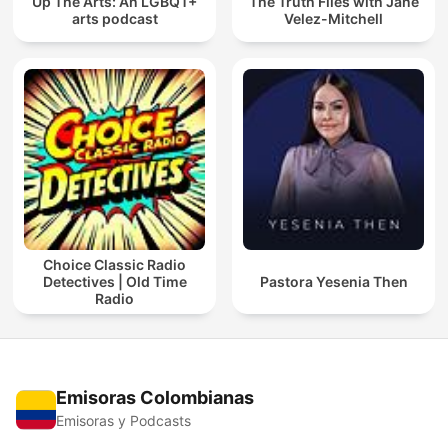
Up The Arts: An LGBQT+
The Truth Files with Jane
arts podcast
Velez-Mitchell
Choice Classic Radio
Detectives | Old Time
Pastora Yesenia Then
Radio
Emisoras Colombianas
Emisoras y Podcasts