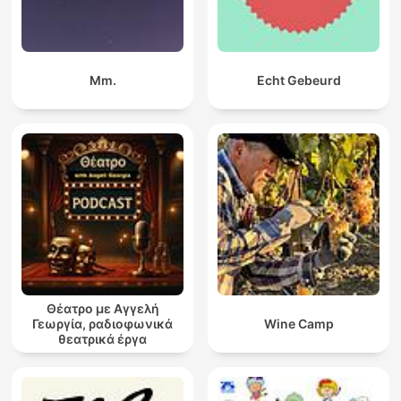
Mm.
Echt Gebeurd
Θέατρο με Αγγελή
Γεωργία, ραδιοφωνικά
Wine Camp
θεατρικά έργα