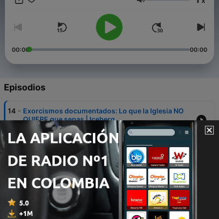
x
#Investigación #FenómenosInexplicables #CasosReales
Volumen
#Ovnis #Fantasmas #Criptozoología
00:00
00:00
Episodios
-
14
Exorcismos documentados: Lo que la Iglesia NO
QUIERE que sepas | Iceberg
11 jun. 2025
-
13
🚫 Los 7 Libros MÁS PELIGROSOS de la Historia –
¡NO LOS LEAS! 😈
04 jun. 2025
-
12
¿La Piedra Filosofal EXISTE? El lado oscuro de la
ALQUIMIA 🧪👁️‍🗨️
21 mayo 2025