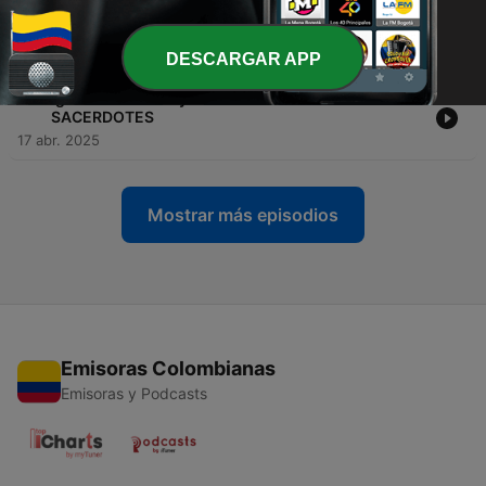
-
11
¡Encuentros Alienígenas en Latinoamérica que NO
Creerás! 🚀
14 mayo 2025
DESCARGAR APP
-
10
Iglesias Malditas y Demonios: Historias de
SACERDOTES
17 abr. 2025
Mostrar más episodios
Emisoras Colombianas
Emisoras y Podcasts