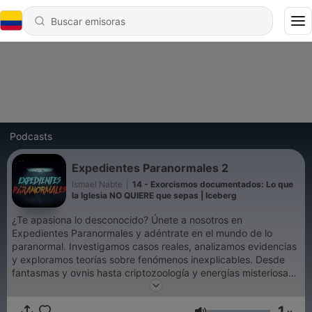
Podcasts
Expedientes Paranormales 2
Ismael Nabte
|
14 - Exorcismos documentados: Lo que
la Iglesia NO QUIERE que sepas | Iceberg
¿Te apasiona lo desconocido? Únete a nosotros en
Expedientes Paranormales y adéntrate en el mundo de lo
paranormal. Investigamos casos reales, analizamos evidencias
y exploramos teorías sobre fenómenos inexplicables. Desde
fantasmas y ovnis hasta criptozoología y energías misteriosas,
¡aquí encontrarás todo lo que necesitas saber sobre lo
paranormal! #ExpedientesParanormales #Paranormal #Misterio
1