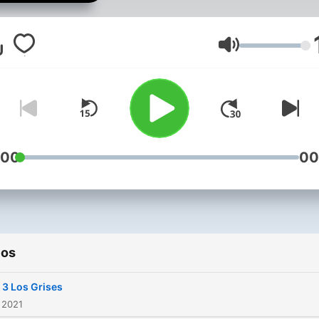
bienvenidos a "Espacio OV
el programa que abordará 
una manera muy particular 
Volumen
fenómeno OVNI (Ufología)
una perspectiva acorde a
nuestra época. Hablaremo
avistamientos OVNIS,
contactos extraterrestres,
:00
00
abducciones, sucesos
históricos , la relación de é
fenómeno con culturas
ancestrales y abordaremo
ios
una nave que nos llevará
conocer como la creencia e
 3 Los Grises
vida extraterrestre ha
 2021