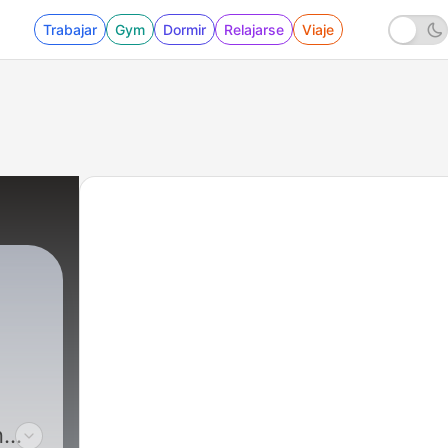
Trabajar
Gym
Dormir
Relajarse
Viaje
n