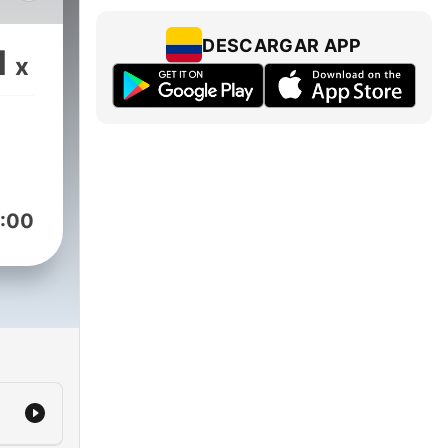
NI"
de
DESCARGAR APP
1
x
el
 con
s de
:00
ste
s
n la