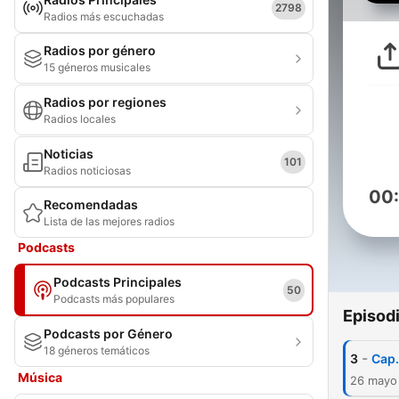
2798
Radios más escuchadas
Radios por género
15 géneros musicales
Radios por regiones
Radios locales
Noticias
101
Radios noticiosas
00
Recomendadas
Lista de las mejores radios
Podcasts
Podcasts Principales
50
Podcasts más populares
Episod
Podcasts por Género
18 géneros temáticos
-
3
Cap.
Música
26 mayo