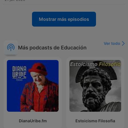
Mostrar más episodios
Ver todo
Más podcasts de Educación
DianaUribe.fm
Estoicismo Filosofia