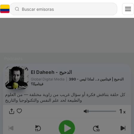
Podcasts
El Daheeh - الدحيح
Global Digital Media
|
390 - الدحيح | فيتامين د.. لماذا ليس
فيتامينًا؟
كل حلقة بتناقش فكرة أو سؤال غريب من زاوية مختلفة — من العلوم
والطبيعة لحد علم النفس والتكنولوجيا والتاريخ
1
x
Volumen