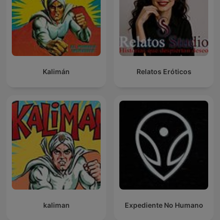
Kalimán
Relatos Eróticos
kaliman
Expediente No Humano