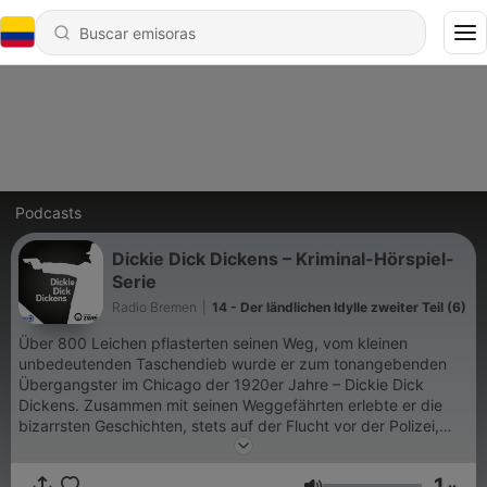
Podcasts
Dickie Dick Dickens – Kriminal-Hörspiel-
Serie
Radio Bremen
|
14 - Der ländlichen Idylle zweiter Teil (6)
Über 800 Leichen pflasterten seinen Weg, vom kleinen
unbedeutenden Taschendieb wurde er zum tonangebenden
Übergangster im Chicago der 1920er Jahre – Dickie Dick
Dickens. Zusammen mit seinen Weggefährten erlebte er die
bizarrsten Geschichten, stets auf der Flucht vor der Polizei,
gerecht im Kampf gegen skrupellose Bosse und Banden. Mit
Bastian Pastewka, Jürgen Thormann, Konstantin Graudus,
1