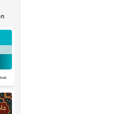
ón
inal