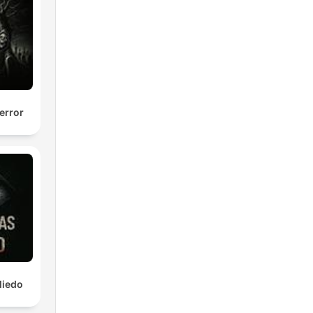
error
Miedo