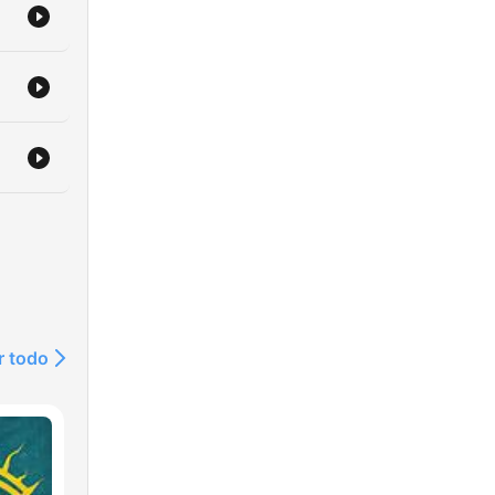
e
 de
eder
g
r todo