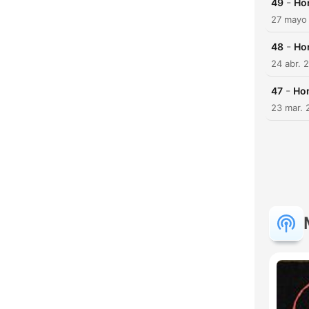
-
49
Hon
27 mayo
-
48
Ho
24 abr. 
-
47
Hon
23 mar. 