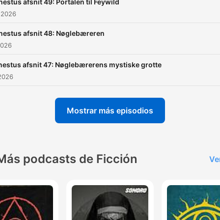
estus afsnit 49: Portalen til Feywild
inspirer, forarge eller blive
 2026
underholdt, og giv os et lik
eller følg os på instagram –
nestus afsnit 48: Nøglebæreren
utæmmelige riger, hvor bill
2026
fra de forskellige kampe o
estus afsnit 47: Nøglebærerens mystiske grotte
lignende bliver lagt op.
2026
Mostrar más episodios
Más podcasts de Ficción
Ve