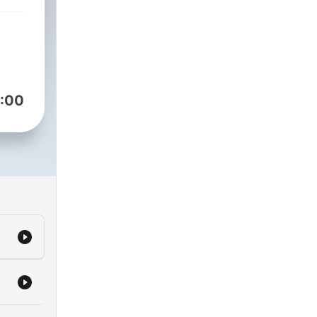
et
:00
er
ejse
g
ige
nu