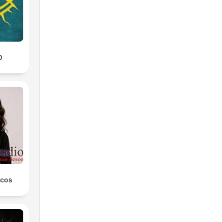
O
icos