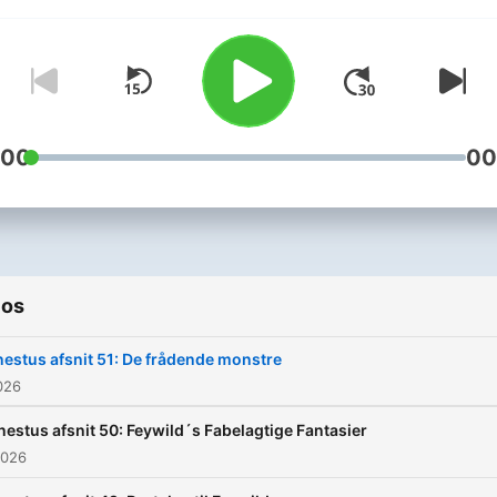
ud i episke eventyr,
spændende fortællinger,
ukontrollerede grineflip,
dramatiske kampe og meg
meget mere.
:00
00
Kampagnen Honestus følg
fire eventyrer, der sammen
forsøget at hjælpe byen
Uhrholt, i landet De
Utæmmelige Riger. Deres r
ios
er dog kun lige begyndt, o
estus afsnit 51: De frådende monstre
hvor eventyrets uransagel
2026
veje fører dem hen er end
uvist?
estus afsnit 50: Feywild´s Fabelagtige Fantasier
2026
Giv det et lyt og lad dig