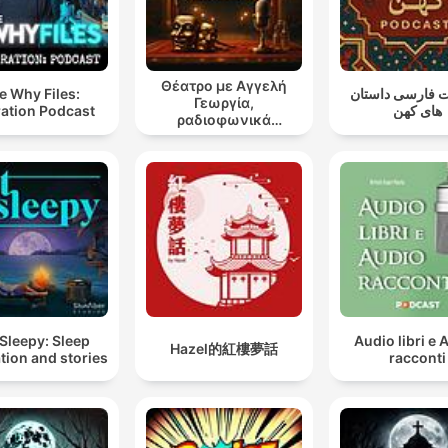
Θέατρο με Αγγελή
e Why Files:
 فارسی داستان
Γεωργία,
ation Podcast
های کهن
ραδιοφωνικά
θεατρικά έργα
Sleepy: Sleep
Audio libri e 
Hazel的紅樓夢話
tion and stories
racconti