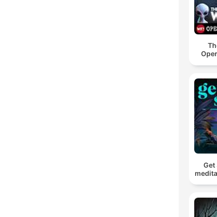
Th
Oper
Get 
medita