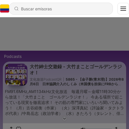
Podcasts
大竹紳士交遊録 - 大竹まことゴールデンラジ
オ！
文化放送PodcastQR
|
5865 - 【金子勝(青木理)】2026年8
月6日 日米協調介入のしくみ（米国債を担保にFRBから借
金して円買い／為替介入の為の金は全て国民にツケ／年金
FM91.6MHz,AM1134kHz文化放送 毎週月曜～金曜11時30分か
(GPIF)に手をつけ外為特会に手をつけ借金）
ら放送！「大竹まこと ゴールデンラジオ！」 今ある場所で起こ
っている現実を徹底追求！ その筋の専門家にいろいろ聞いてみよ
う！ （月）古谷経衡（作家） （火）深澤真紀（評論家・タクトラ
ボ代表）/中島岳志（政治学者） （水）きたろう（タレント、俳
優） （木）関口靖彦（株式会社KADOKAWA 学芸・文化局 局長
）/望月衣塑子（東京新聞社会部記者）/ガンバレルーヤ/高橋源一