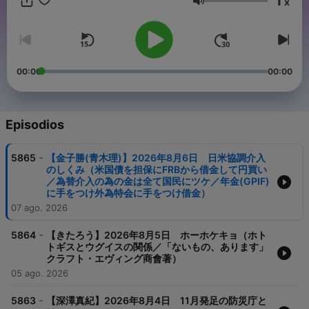
1
x
郎（小説家、文芸評論家） （金）金子勝(慶應義塾大学名誉教
Volumen
授・経済学者) ■ApplePodcast、Spotify、AmazonMusicなどを
ご利用の方は番組フォローをお願いします！ ■大竹まことゴール
デンラジオ！ プレイリスト一覧 ・【NEW!!】大竹のもっと言い
たい放題 - 大竹まこと ゴールデンラジオ！
https://podcastqr.joqr.co.jp/programs/golden_iitai/ ・大竹メイ
00:00
00:00
ンディッシュ - 大竹まこと ゴールデンラジオ！
https://podcastqr.joqr.co.jp/programs/golden_main ・大竹紳士
交遊録 - 大竹まこと ゴールデンラジオ！
https://podcastqr.joqr.co.jp/programs/golden_shinshi ・オープ
Episodios
ニング - 大竹まこと ゴールデンラジオ！
https://podcastqr.joqr.co.jp/programs/golden_opening
-
5865
【金子勝(青木理)】2026年8月6日 日米協調介入
のしくみ（米国債を担保にFRBから借金して円買い
／為替介入の為の金は全て国民にツケ／年金(GPIF)
に手をつけ外為特会に手をつけ借金）
07 ago. 2026
-
5864
【きたろう】2026年8月5日 ホーホケキョ（ホト
トギスとウグイスの関係／「ないもの、あります」
クラフト・エヴィング商會著）
05 ago. 2026
-
5863
【深澤真紀】2026年8月4日 11月発足の防災庁と