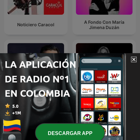
A Fondo Con María
Noticiero Caracol
Jimena Duzán
El Podcast con Luis Carlos
Hora 20
Vélez
DESCARGAR APP