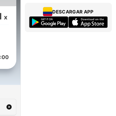
DESCARGAR APP
1
x
:00