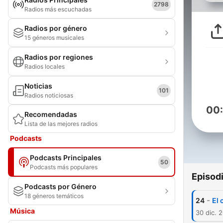
2798
Radios más escuchadas
Radios por género
15 géneros musicales
Radios por regiones
Radios locales
Noticias
101
Radios noticiosas
00
Recomendadas
Lista de las mejores radios
Podcasts
Podcasts Principales
50
Podcasts más populares
Episod
Podcasts por Género
18 géneros temáticos
-
24
El 
Música
30 dic. 