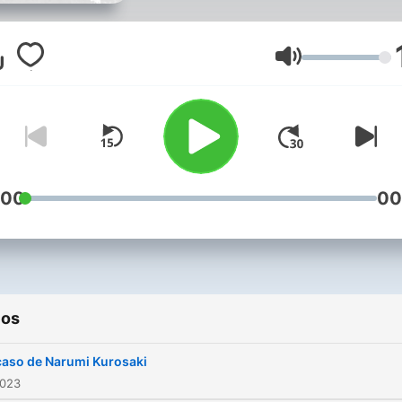
Volumen
:00
00
ios
caso de Narumi Kurosaki
2023