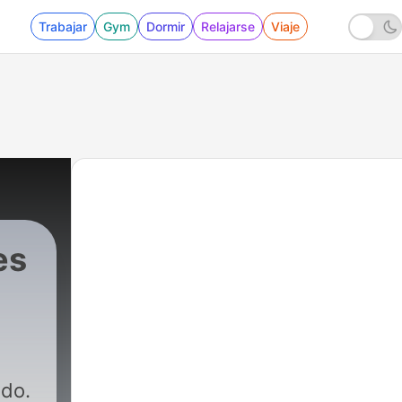
Trabajar
Gym
Dormir
Relajarse
Viaje
es
ndo.