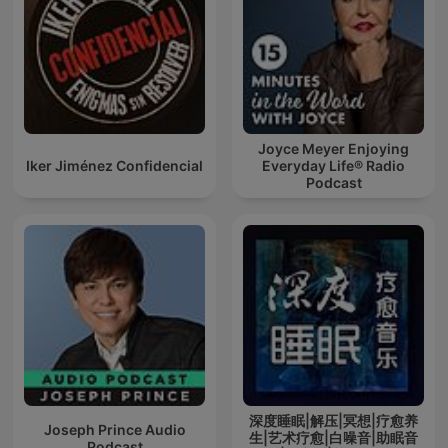
Joyce Meyer Enjoying
Iker Jiménez Confidencial
Everyday Life® Radio
Podcast
深度睡眠|解压|冥想|疗愈养
Joseph Prince Audio
生|艺术疗愈|白噪音|助眠音
Podcast