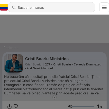
Podcasts
Cristi Boariu Ministries
Cristi Boariu
|
277 - Cristi Boariu - Ce vede Dumnezeu
când Se uită la tine?
Ne bucurăm că ascultați predicile fratelui Cristi Boariu! Ținta
proiectului Cristi Boariu Ministries este să ajungem cu
Evanghelia în casa fiecărui român de pe glob atât prin
intermediul platformelor social media cât și prin cărțile tipărite!
Dumnezeu să vă binecuvânteze prin aceste predici și să vă
ajute să fiți cât mai aproape de cer!
1
x
Volumen