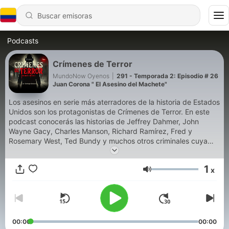
Podcasts
Crímenes de Terror
MundoNow Oyenos
|
291 - Temporada 2: Episodio # 26
Juan Corona " El Asesino del Machete"
Los asesinos en serie más aterradores de la historia de Estados
Unidos son los protagonistas de Crímenes de Terror. En este
podcast conocerás las historias de Jeffrey Dahmer, John
Wayne Gacy, Charles Manson, Richard Ramírez, Fred y
Rosemary West, Ted Bundy y muchos otros criminales cuya
maldad parece sacada de una película… pero fue real. Nos
adentramos en sus infancias, sus mentes retorcidas, y sus
1
x
motivaciones para cometer crímenes sanguinarios que
Volumen
marcaron a generaciones. Narrado por Santiago Guevara, este
podcast explora el lado más oscuro de la condición humana.
¿Será que la realidad ya superó por mucho a la ficción?
Crímenes de Terror se adentrará a las vidas de estos hombres
y mujeres para conocer cómo fue su infancia, cuáles fueron
00:00
00:00
sus motivaciones para adentrarse al mundo del hampa y