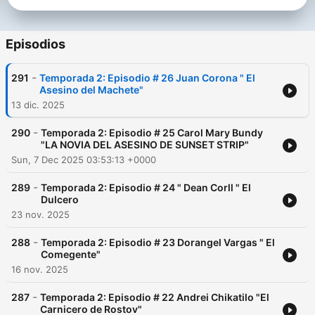
explicaremos por qué cometieron actos tan sanguinarios y
dignos de una película de miedo. ¿Será que la realidad ya
superó por mucho a la ficción?
Episodios
-
291
Temporada 2: Episodio # 26 Juan Corona " El
Asesino del Machete"
13 dic. 2025
-
290
Temporada 2: Episodio # 25 Carol Mary Bundy
"LA NOVIA DEL ASESINO DE SUNSET STRIP"
Sun, 7 Dec 2025 03:53:13 +0000
-
289
Temporada 2: Episodio # 24 " Dean Corll " El
Dulcero
23 nov. 2025
-
288
Temporada 2: Episodio # 23 Dorangel Vargas " El
Comegente"
16 nov. 2025
-
287
Temporada 2: Episodio # 22 Andrei Chikatilo "El
Carnicero de Rostov"