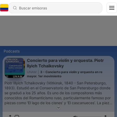
Podcasts
Concierto para violín y orquesta. Piotr
Ilyich Tchaikovsky
UNAM
|
3 - Concierto para violín y orquesta en re
mayor. 1er movimiento
Piotr Illyich Tchaikovsky (Vótkinsk, 1840 - San Petersburgo,
1893). Estudió en el Conservatorio de San Petersburgo donde
se graduó a los 25 años. Es uno de los compositores más
conocidos del Romanticismo ruso, particularmente famoso por
piezas como ‘El lago de los cisnes’ y ‘El cascanueces’. La pieza
que se presenta a continuación se estrenó en Viena en 1881 y
se divide en tres movimientos en los cuales se identifica un