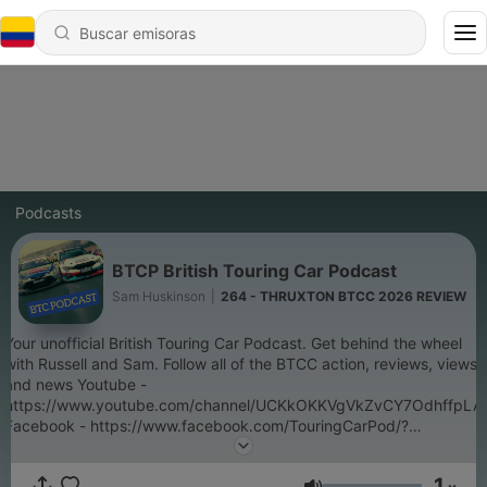
Podcasts
BTCP British Touring Car Podcast
Sam Huskinson
|
264 - THRUXTON BTCC 2026 REVIEW
Your unofficial British Touring Car Podcast. Get behind the wheel
with Russell and Sam. Follow all of the BTCC action, reviews, views
and news Youtube -
https://www.youtube.com/channel/UCKkOKKVgVkZvCY7OdhffpLA
Facebook - https://www.facebook.com/TouringCarPod/?
view_public_for=840744879602017 Instagram -
https://www.instagram.com/btcc_pod/?hl=en Twitter -
1