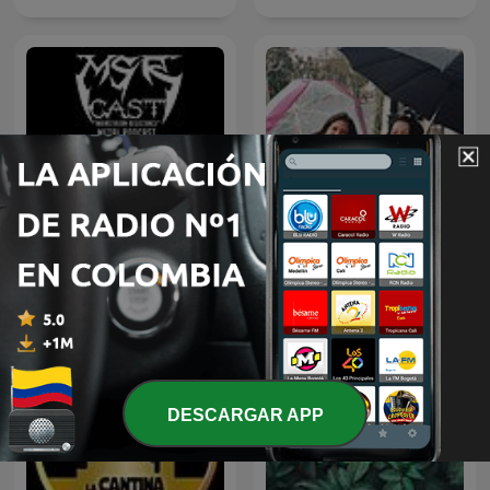
Metal Geeks
Podcast/MSRcast Metal
Del tambo al timbo
Podcast
DESCARGAR APP