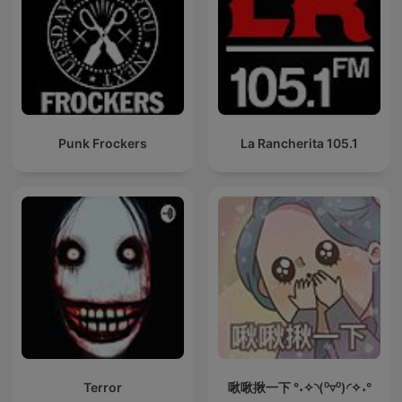
Punk Frockers
La Rancherita 105.1
Terror
啾啾揪一下 °˖✧◝(⁰▿⁰)◜✧˖°