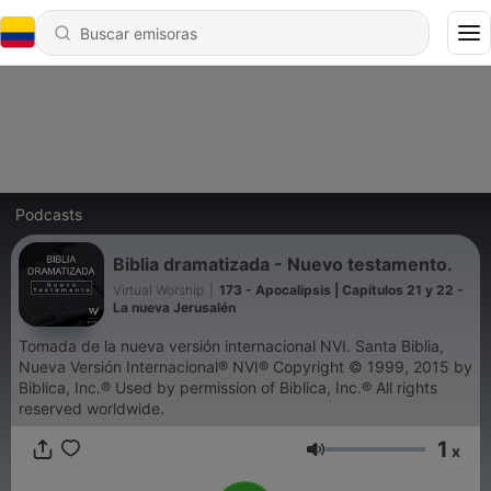
Podcasts
Biblia dramatizada - Nuevo testamento.
Virtual Worship
|
173 - Apocalipsis | Capítulos 21 y 22 -
La nueva Jerusalén
Tomada de la nueva versión internacional NVI. Santa Biblia,
Nueva Versión Internacional® NVI® Copyright © 1999, 2015 by
Biblica, Inc.® Used by permission of Biblica, Inc.® All rights
reserved worldwide.
1
x
Volumen