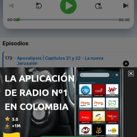
00:00
00:00
Episodios
-
173
Apocalipsis | Capítulos 21 y 22 - La nueva
Jerusalén
14 dic. 2025
-
172
Apocalipsis | Capítulos 19 y 20 - ¡Aleluya!
26 mar. 2022
-
171
Apocalipsis | Capítulos 17 y 18 - La mujer
montada en la bestia
25 mar. 2022
-
170
Apocalipsis | Capítulos 15 y 16 - Siete ángeles
con siete plagas