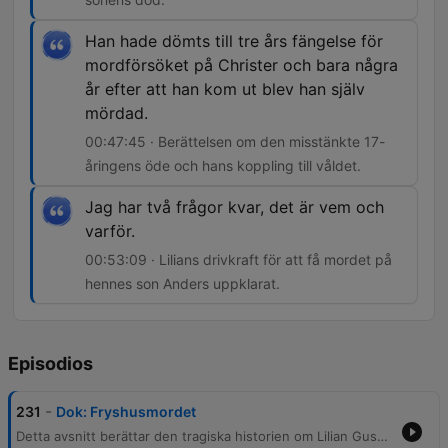
Han hade dömts till tre års fängelse för
mordförsöket på Christer och bara några
år efter att han kom ut blev han själv
mördad.
00:47:45 · Berättelsen om den misstänkte 17-
åringens öde och hans koppling till våldet.
Jag har två frågor kvar, det är vem och
varför.
00:53:09 · Lilians drivkraft för att få mordet på
hennes son Anders uppklarat.
Episodios
-
231
Dok: Fryshusmordet
Detta avsnitt berättar den tragiska historien om Lilian Gustafsson och hennes son Anders, vars liv förändrades för alltid vid nyårsafton 1994 när han mördades på en kaj i Hammarbyhamnen. Vi följer de traumatiska detaljerna kring mordet, identifieringen av kroppen och den efterföljande utredningen. Berättelsen väver även samman händelserna med ett våldsamt överfall mot Christer Dyrvold i samma område. Vi utforskar de långsiktiga konsekvenserna för de drabbade, utmaningarna med kalla fall och den fortsatta kampen för att få svar på frågorna om vem som stod bakom dessa våldsdåd efter 30 år.