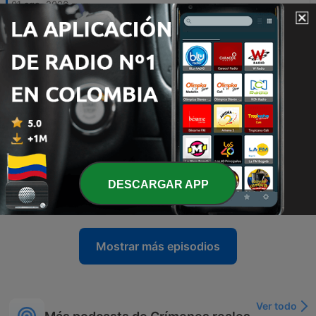
01 ago. 2026
-
230
Dok: Blodsfejden
Det här avsnittet beskriver ett våldsamt mordförsök på den tolvårige pojken Malik i Borås 2013, en händelse som kan kopplas till en långvarig blodsfejd mellan två albanska familjer. Berättelsen belyser även de historiska rötterna till konflikten i Albanien, där anklagelser om korruption och mord inom poliskåren skapat en våldsspiral. Genom DNA-bevis från ett europeiskt register kunde fallet slutligen lösas när en man i England identifierades. Trots den misstänktes försök till alternativa förklaringar dömdes han till 14 års fängelse, men för Malik kvarstår de långvariga fysiska och psykiska ärren efter attacken.
25 jul. 2026
-
229
Dok: Mordet i tygaffären
18 jul. 2026
-
228
Dok: Rånmordet i Rödeby
11 jul. 2026
-
227
Dok: Giftmordet på Stefan
DESCARGAR APP
04 jul. 2026
Mostrar más episodios
Ver todo