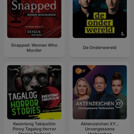
Snapped: Women Who
De Onderwereld
Murder
Kwentong Takipsilim
Aktenzeichen XY…
Pinoy Tagalog Horror
Unvergessene
Stories Podcast
Verbrechen