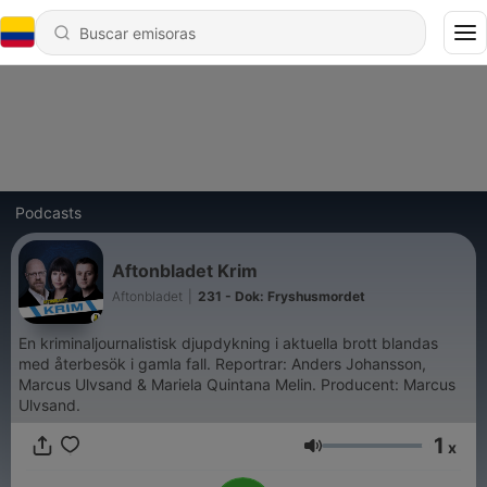
Podcasts
Aftonbladet Krim
Aftonbladet
|
231 - Dok: Fryshusmordet
En kriminaljournalistisk djupdykning i aktuella brott blandas
med återbesök i gamla fall. Reportrar: Anders Johansson,
Marcus Ulvsand & Mariela Quintana Melin. Producent: Marcus
Ulvsand.
1
x
Volumen