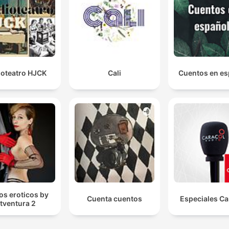
ioteatro HJCK
Cali
Cuentos en es
tos eroticos by
Cuenta cuentos
Especiales Ca
itventura 2