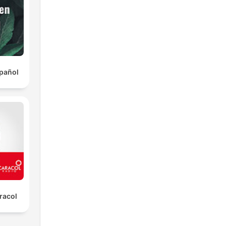
pañol
racol