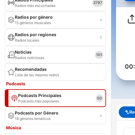
2797
Radios más escuchadas
Radios por género
15 géneros musicales
Radios por regiones
Radios locales
Noticias
101
Radios noticiosas
00
Recomendadas
Lista de las mejores radios
Podcasts
Podcasts Principales
50
Podcasts más populares
Re
Podcasts por Género
18 géneros temáticos
Música