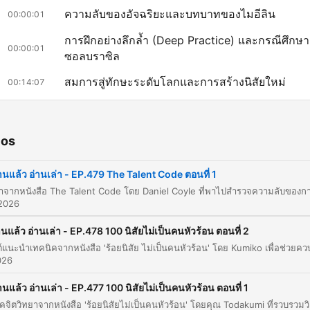
ความลับของอัจฉริยะและบทบาทของไมอีลิน
00:00:01
การฝึกอย่างลึกล้ำ (Deep Practice) และกรณีศึกษา
00:00:01
ซอลบราซิล
สมการสู่ทักษะระดับโลกและการสร้างนิสัยใหม่
00:14:07
az clic en un capítulo para ir directamente a ese momento
acados
ios
มันไม่ใช่เรื่องของพรสวรรร์หรือว่าเรื่องของพันธุกกรรมแต่ว
านแล้ว อ่านเล่า - EP.479 The Talent Code ตอนที่ 1
มันเป็นผลจากสามปัจจัยที่ประกอบกันแล้วออกมาเป็นสูตรสำเ
ในการปั้นคนเก่งระดับโลกที่ใครๆ ก็ทำตามได้
 2026
00:00:01 · ผู้เขียนกล่าวถึงใจความสำคัญของหนังสือ The Talent 
านแล้ว อ่านเล่า - EP.478 100 นิสัยไม่เป็นคนหัวร้อน ตอนที่ 2
เกี่ยวกับการสร้างอัจฉริยะ
026
เจ้าไมอีลินที่พูดมันจะทำหน้าที่เป็นตัวห่องหุ้มเส้นใยประสาท
านแล้ว อ่านเล่า - EP.477 100 นิสัยไม่เป็นคนหัวร้อน ตอนที่ 1
เหมือนคล้าย ๆ กับชนวนชนวนยางที่หุ้มใส่ไฟเอาไว้ไม่ให้ไฟรู
สรุปเทคนิคจิตวิทยาจากหนังสือ 'ร้อยนิสัยไม่เป็
ออกไปซึ่งมันจะ ที่เป็นส่งระหว่างใยประสาท มันแรงขึ้น แล้ว