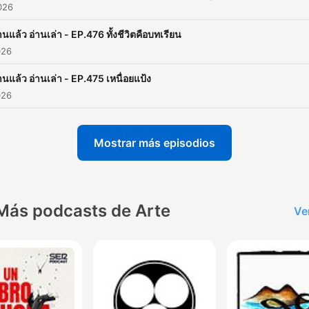
2026
เดือนทางได้รวดเร็วขึ้น
00:00:01 · อธิบายกลไกการทำงานของไมอีลินในระบบประสาทที่ช่
านแล้ว อ่านเล่า - EP.476 ทั้งชีวิตคือบทเรียน
เพิ่มความเร็วและความแม่นยำในการสั่งการ
026
านแล้ว อ่านเล่า - EP.475 เหนื่อยแป้ง
ฟุทซ้อลมันมอบโอกาสในการสัมภาสบรลมากกว่าฟุทบรลจร
026
ถึง 6 เท่า
00:00:01 · ยกตัวอย่างความสำคัญของพื้นที่แคบในกีฬาฟุตซอลที่ช่ว
Mostrar más episodios
เพิ่มโอกาสการฝึกฝนทักษะแบบลึกล้ำ
ถ้าเรานำทิศดีของไม้อีลินมารวมด้วยเนี่ยครับมันจะกลายเป็
สมการแบบนี้ครับ ก็คือการฝึกอย่างล้ำลึกนะครับเอาไปคูณกั
Más podcasts de Arte
Ve
หมื่นชั่วโมงครับ มันจะกลายเป็นทักษะหลับโลกครับ
00:14:07 · สรุปสูตรสำเร็จของการพัฒนาทักษะระดับโลกด้วยการฝึ
ที่ถูกต้องร่วมกับจำนวนชั่วโมงที่มากพอ