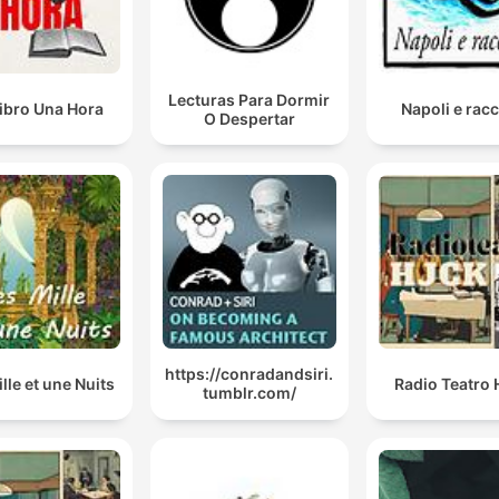
Lecturas Para Dormir
ibro Una Hora
Napoli e racc
O Despertar
https://conradandsiri.
lle et une Nuits
Radio Teatro
tumblr.com/