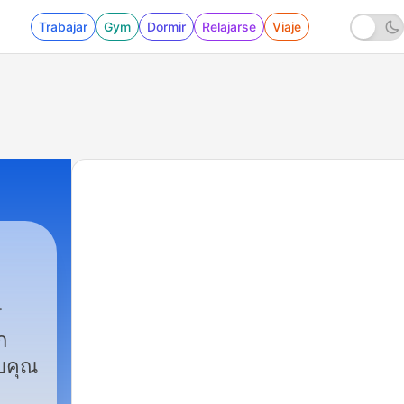
Trabajar
Gym
Dormir
Relajarse
Viaje
ก
บคุณ