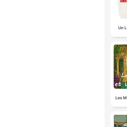
Un L
Les Mi