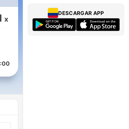
DESCARGAR APP
1
x
:00