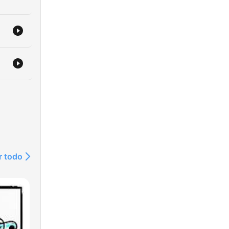
วย
ิง
ย
น
บ 1
r todo
กฝน