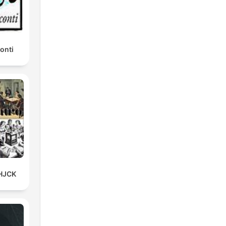
onti
 HJCK