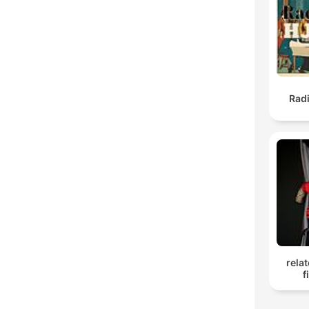
Rad
rela
f