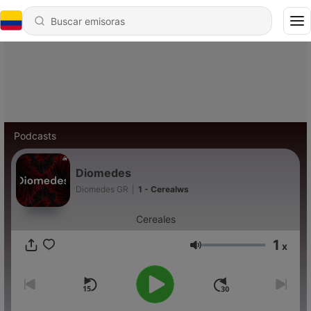
Podcasts
Diomedes
Diomedes GR
|
1 - Cerealws
Cereales
1
x
Volumen