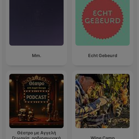
Mm.
Echt Gebeurd
Θέατρο με Αγγελή
Γεωργία, ραδιοφωνικά
Wine Camp