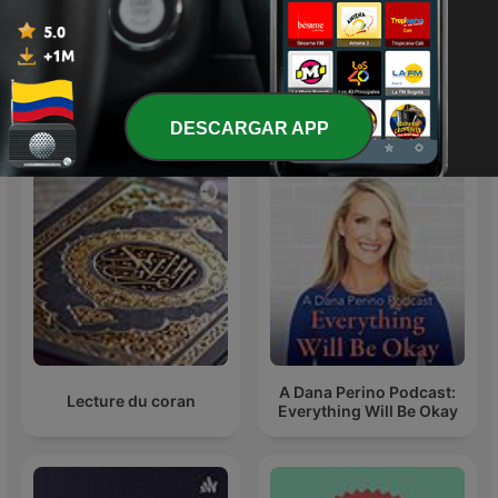
Cuenta cuentos
Especiales Caracol
Más podcasts internacionales de Arte
DESCARGAR APP
A Dana Perino Podcast:
Lecture du coran
Everything Will Be Okay