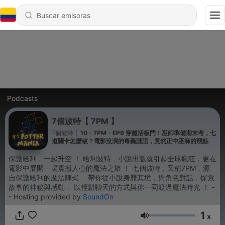
Podcasts
7個波特【 7PM 】
7個波特
|
10 - 7PM - EP9 穿越活板門！巫師準備期末考，七
道關卡怎麼破？電影沒演的毒藥謎語，竟然正中巫師的弱點？
奈威的高光時刻！
保護哈利﹐一起升空 ！ 哈利波特﹐小說出版就引起全球瘋狂﹐更在
電影中展開一場震撼人心的魔法之旅 ！ 七個波特﹐又稱7PM﹐源
自保護哈利的魔法陣式﹐ 帶你從小說身歷其境﹐與角色對話﹐探索
故事的神秘與感動﹐ 以輕鬆聊天的方式與你一同渡過魔法時光 ！ -
- Hosting provided by
SoundOn
1
x
Volumen