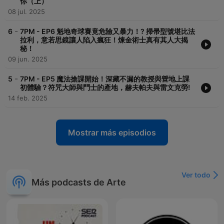
你（上）
08 jul. 2025
-
6
7PM - EP6 魁地奇球賽竟危險又暴力！? 掃帚型號堪比法
拉利，意若思鏡讓人陷入瘋狂！煉金術士真有其人大揭
秘！
09 jun. 2025
-
5
7PM - EP5 魔法搶課開始！深藏不漏的教授與營地上課
初體驗？符咒大師與鬥士的產地，赫夫帕夫與雷文克勞!
14 feb. 2025
Mostrar más episodios
Ver todo
Más podcasts de Arte