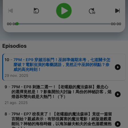
00:00
00:00
Episodios
-
10
7PM - EP9 穿越活板門！巫師準備期末考，七道關卡怎
麼破？電影沒演的毒藥謎語，竟然正中巫師的弱點？奈
威的高光時刻！
29 nov. 2025
-
9
7PM - EP8 刺激二選一！【老獾巔的魔法森林】最忠心
的選擇竟然是！？影集開拍大討論！馬份的神秘訪客，熄
燈器和雙向鏡是大熱門！（下）
21 ago. 2025
-
8
7PM - EP7 校長來了！【老獾巔的魔法森林】竟從一篇留
言開始？親戚表示：有部很厲害的魔法電影！絕版遊戲還
能玩？神秘的海格時鐘，以海加赫夫帕夫的金色溫暖擁抱