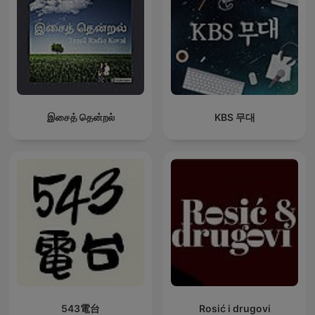
இசைத் தென்றல்
KBS 무대
543電台
Rosić i drugovi