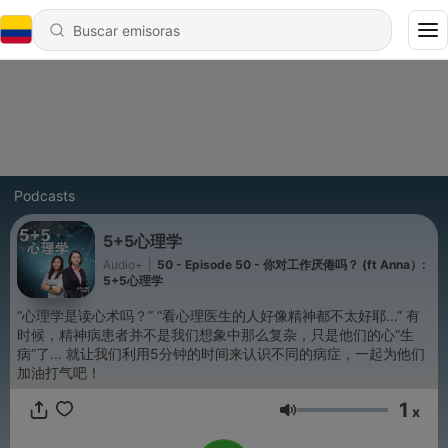
Podcasts
5+5心理学
Audio+
|
50 - Episode 50 - 你对工作厌倦吗？ (ft Anna）:
5+5心理学
“心理学是读心术吗？” “看心理医生的人好像精神都不太好耶...” 有
时候，精神病患者并不是我们想象中那么复杂，只是他们的心“生
病”了... 就让我们利用5分钟的时间来认识不同的病症，一起为他们
加油打气吧！
1
x
Volumen