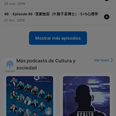
28 nov. 2018
-
46
Episode 46 -宜家效应（ft 陈子圣博士）: 5+5心理学
21 nov. 2018
Mostrar más episodios
Ver todo
Más podcasts de Cultura y
sociedad