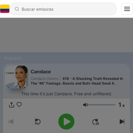
Podcasts
Candace
Candace Owens
|
418 - A Shocking Truth Revealed In
The “4K” Footage. Beavis and Butt-Head Send A
Messenger… | Ep 373
This time it's just Candace. Free and unfiltered.
1
x
Volumen