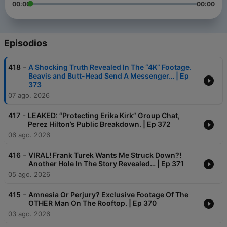
00:00
00:00
Episodios
-
418
A Shocking Truth Revealed In The “4K” Footage.
Beavis and Butt-Head Send A Messenger… | Ep
373
07 ago. 2026
-
417
LEAKED: “Protecting Erika Kirk” Group Chat,
Perez Hilton’s Public Breakdown. | Ep 372
06 ago. 2026
-
416
VIRAL! Frank Turek Wants Me Struck Down?!
Another Hole In The Story Revealed… | Ep 371
05 ago. 2026
-
415
Amnesia Or Perjury? Exclusive Footage Of The
OTHER Man On The Rooftop. | Ep 370
03 ago. 2026