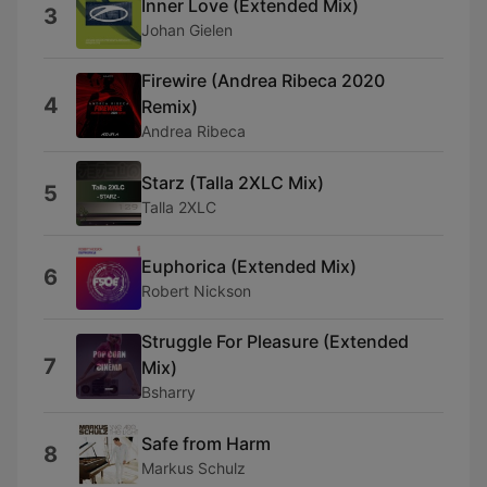
Inner Love (Extended Mix)
3
Johan Gielen
Firewire (Andrea Ribeca 2020
4
Remix)
Andrea Ribeca
Starz (Talla 2XLC Mix)
5
Talla 2XLC
Euphorica (Extended Mix)
6
Robert Nickson
Struggle For Pleasure (Extended
7
Mix)
Bsharry
Safe from Harm
8
Markus Schulz