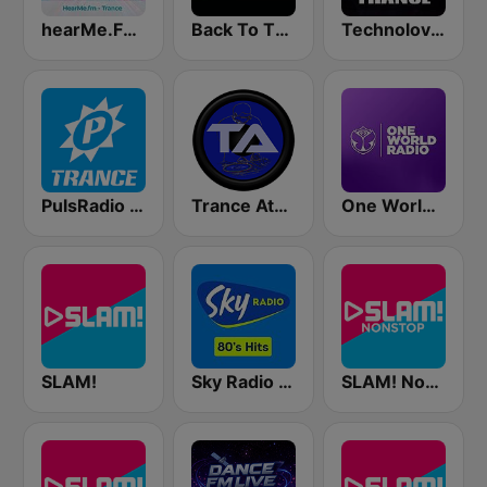
hearMe.FM Trance
Back To The 80's Radio
Technolovers - TRANCE
PulsRadio Trance
Trance Athena
One World Radio
SLAM!
Sky Radio 80's Hits
SLAM! Nonstop