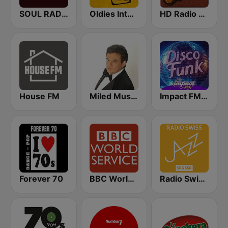
SOUL RADIO Classics
Oldies Internet Radio
HD Radio - Classic Rock
House FM
Miled Music José José
Impact FM - Disco Funk
Forever 70
BBC World Service
Radio Swiss Jazz