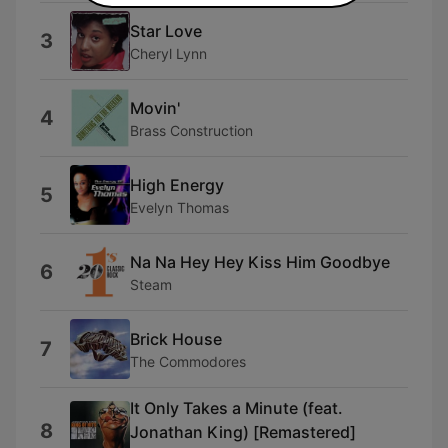
Star Love
3
Cheryl Lynn
Movin'
4
Brass Construction
High Energy
5
Evelyn Thomas
Na Na Hey Hey Kiss Him Goodbye
6
Steam
Brick House
7
The Commodores
It Only Takes a Minute (feat.
8
Jonathan King) [Remastered]