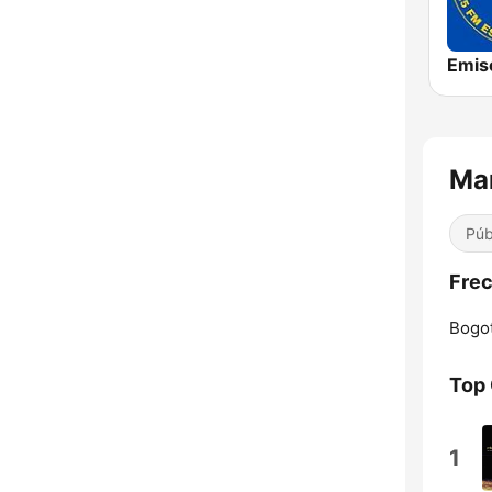
Mar
Púb
Frec
Bogot
Top
1