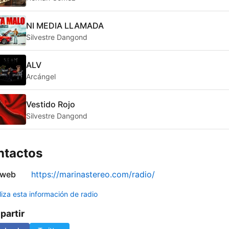
NI MEDIA LLAMADA
Silvestre Dangond
ALV
Arcángel
Vestido Rojo
Silvestre Dangond
ntactos
 web
https://marinastereo.com/radio/
liza esta información de radio
artir