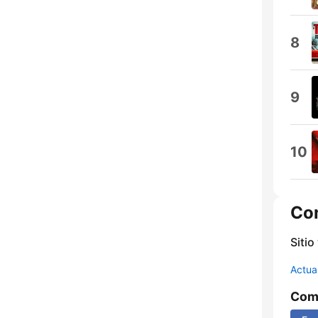
8
9
10
Co
Sitio
Actua
Comp