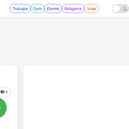
Trabajar
Gym
Dormir
Relajarse
Viaje
0