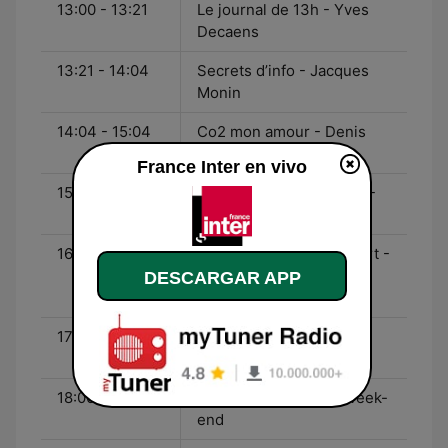
13:00 - 13:21
Le journal de 13h - Yves
Decaens
13:21 - 14:04
Secrets d’info - Jacques
Monin
14:04 - 15:04
Co2 mon amour - Denis
Cheissoux
France Inter en vivo
15:04 - 16:04
La librairie francophone -
Emmanuel Khérad
16:04 - 17:04
Comme un bruit qui court -
Giv Anquetil, Antoine
DESCARGAR APP
Chao, Charlotte Perry
17:04 - 18:00
La preuve par z - Jean-
François Zygel
18:00 - 18:10
Le journal de 18h du week-
end