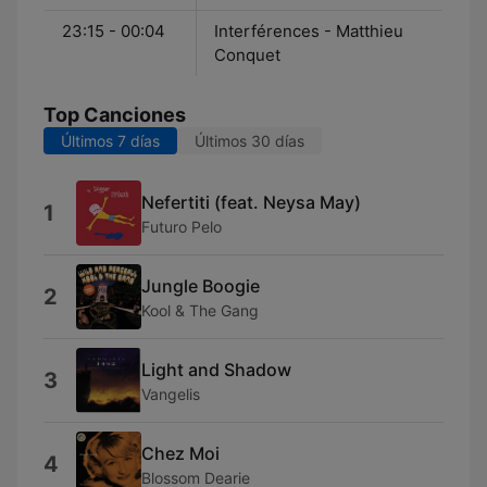
23:15 - 00:04
Interférences - Matthieu
Conquet
Top Canciones
Últimos 7 días
Últimos 30 días
Nefertiti (feat. Neysa May)
1
Futuro Pelo
Jungle Boogie
2
Kool & The Gang
Light and Shadow
3
Vangelis
Chez Moi
4
Blossom Dearie