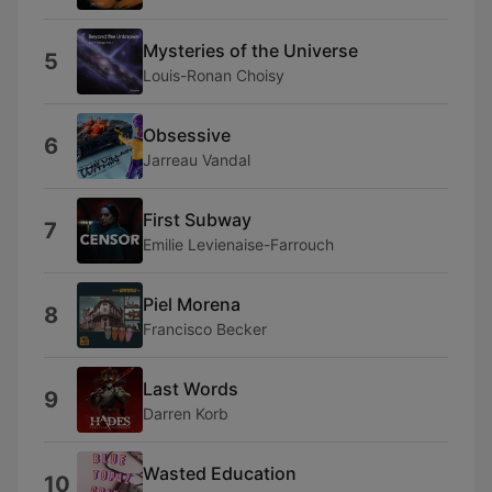
Mysteries of the Universe
5
Louis-Ronan Choisy
Obsessive
6
Jarreau Vandal
First Subway
7
Emilie Levienaise-Farrouch
Piel Morena
8
Francisco Becker
Last Words
9
Darren Korb
Wasted Education
10