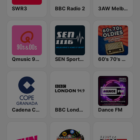
SWR3
BBC Radio 2
3AW Melbourne
Qmusic 90's & 00's
SEN Sports 1116 AM
60's 70's Oldies
Cadena COPE Granada
BBC London
Dance FM