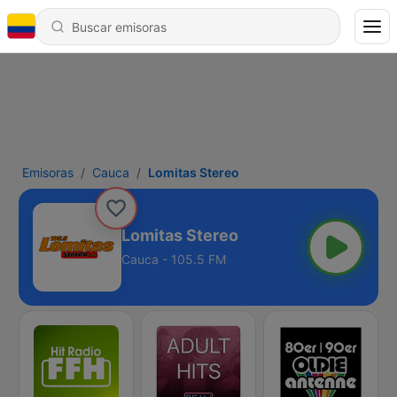
Emisoras
Cauca
Lomitas Stereo
Lomitas Stereo
Cauca - 105.5 FM