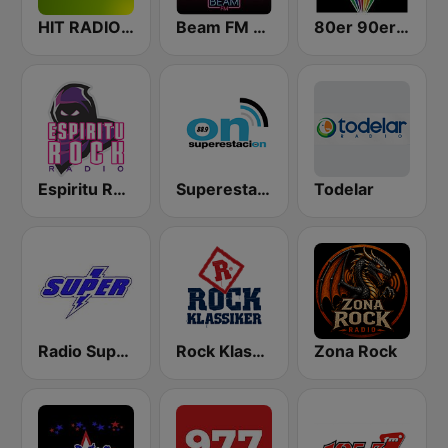
HIT RADIO FFH
Beam FM - Adult Hits
80er 90er OLDIE ANTENNE
Espiritu Rock
Superestación FM
Todelar
Radio Super Cali
Rock Klassiker
Zona Rock