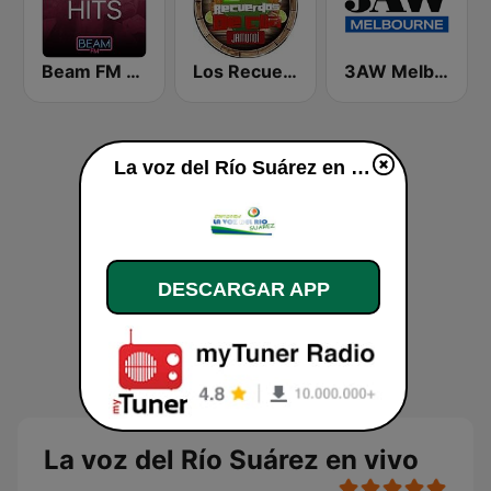
Beam FM - Adult Hits
Los Recuerdos De Ella Radio
3AW Melbourne
La voz del Río Suárez en vivo
DESCARGAR APP
La voz del Río Suárez en vivo