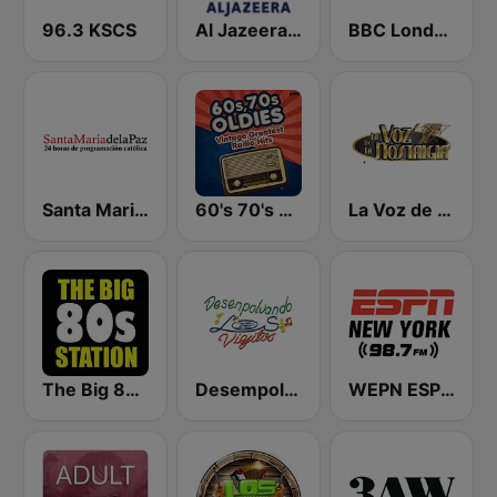
96.3 KSCS
Al Jazeera Arabic (قناة الجزيرة)
BBC London
Santa Maria de la Paz 1560 AM
60's 70's Oldies
La Voz de la Nostalgia
The Big 80s Station
Desempolvando los Viejitos
WEPN ESPN New York 98.7 - US Only