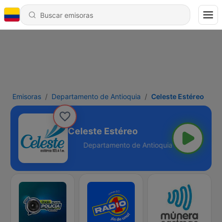
Emisoras
Departamento de Antioquia
Celeste Estéreo
Celeste Estéreo
tioquia - 105.4 FM