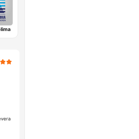
olima
evera