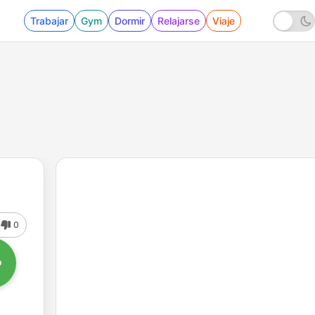
Trabajar
Gym
Dormir
Relajarse
Viaje
0