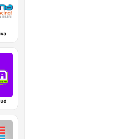
iva
gué