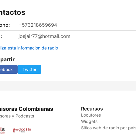
ntactos
fono:
+573218659694
:
josjair77@hotmail.com
liza esta información de radio
artir
cebook
Twitter
isoras Colombianas
Recursos
Locutores
soras y Podcasts
Widgets
Sitios web de radio por paí