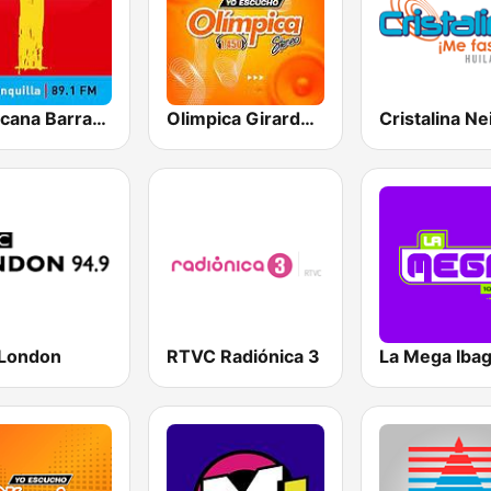
Tropicana Barranquilla
Olimpica Girardot 1450 AM
Cristalina Ne
London
RTVC Radiónica 3
La Mega Iba