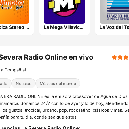
Olímpica Stereo Ibagué 94.3 FM
La Mega Villavicencio
La Voz del T
Severa Radio Online en vivo
ra Compañía!
iado
Noticias
Músicas del mundo
VERA RADIO ONLINE es la emisora crossover de Agua de Dios,
namarca. Sonamos 24/7 con lo de ayer y lo de hoy, atendiendo
 los gustos: tropical, urbano, pop, rock latino, clásicos y más. S
ñía para tu día, donde sea que estés.
uencias La Severa Radio Online: