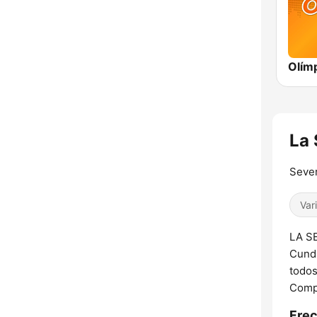
La 
Seve
Var
LA SE
Cundi
todos
Compa
Frec