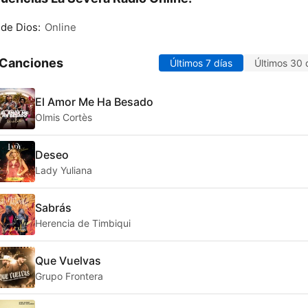
de Dios:
Online
 Canciones
Últimos 7 días
Últimos 30 
El Amor Me Ha Besado
Olmis Cortès
Deseo
Lady Yuliana
Sabrás
Herencia de Timbiqui
Que Vuelvas
Grupo Frontera