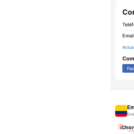
Co
Telé
Email
Actua
Comp
Fa
Em
Emi