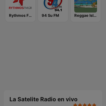
Rythmos FM - Ρυθμος 94.9
94 Su FM
Reggae Island Vybz
La Satelite Radio en vivo