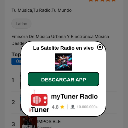
Tu Música,Tu Radio,Tu Mundo
Latino
Emisora De Música Urbana Y Electrónica Música
Desde Colombia
La Satelite Radio en vivo
Top Canciones
Últimos 7 días
Últimos 30 días
Murder Was the Case
1
DESCARGAR APP
Caspian
Billetes Azules
2
Kev-v-o
IMPOSIBLE
3
Blessed