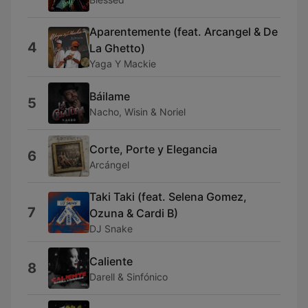
Aparentemente (feat. Arcangel & De
4
La Ghetto)
Yaga Y Mackie
Báilame
5
Nacho, Wisin & Noriel
Corte, Porte y Elegancia
6
Arcángel
Taki Taki (feat. Selena Gomez,
7
Ozuna & Cardi B)
DJ Snake
Caliente
8
Darell & Sinfónico