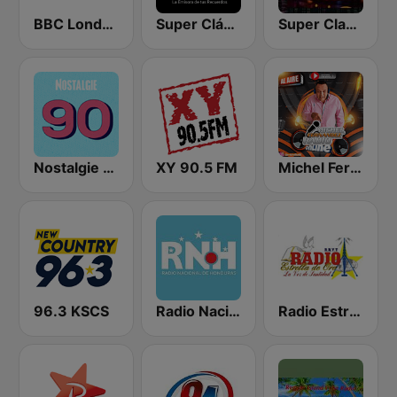
BBC London
Super Clásica
Super Clasica 2
Nostalgie 90
XY 90.5 FM
Michel Fernandez Radio
96.3 KSCS
Radio Nacional de Honduras
Radio Estrella De Oro