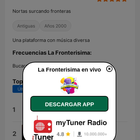
Nortas surcando fronteras
Antiguas
Años 2000
Una plataforma con música diversa
Frecuencias La Fronterisima:
Bucaramanga:
Online
La Fronterisima en vivo
Top Canciones
Últimos 7 días
Últimos 30 días
DESCARGAR APP
El Mango Relajado
1
Wapayasos y Horripicosos
Señor Locutor
2
ARAVAH