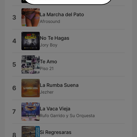
La Marcha del Pato
3
Afrosound
No Te Hagas
4
Jory Boy
Te Amo
5
Piso 21
La Rumba Suena
6
Jezher
La Vaca Vieja
7
Rufo Garrido y Su Orquesta
Si Regresaras
8