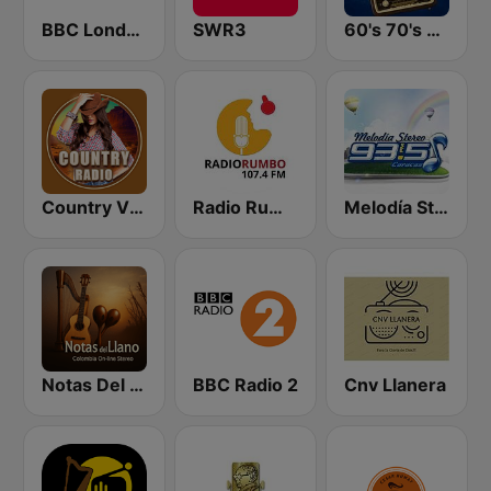
BBC London
SWR3
60's 70's Oldies
Country Vibes
Radio Rumbo 107.4 FM
Melodía Stereo
Notas Del Llano
BBC Radio 2
Cnv Llanera