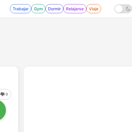
Trabajar
Gym
Dormir
Relajarse
Viaje
0