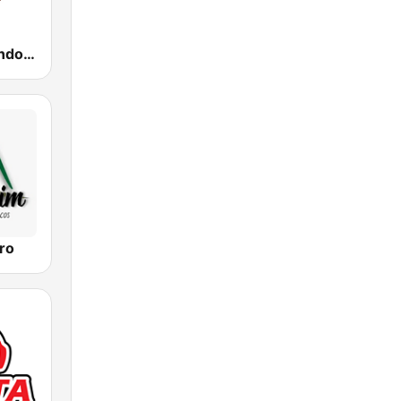
Desempolvando los Viejitos
ro