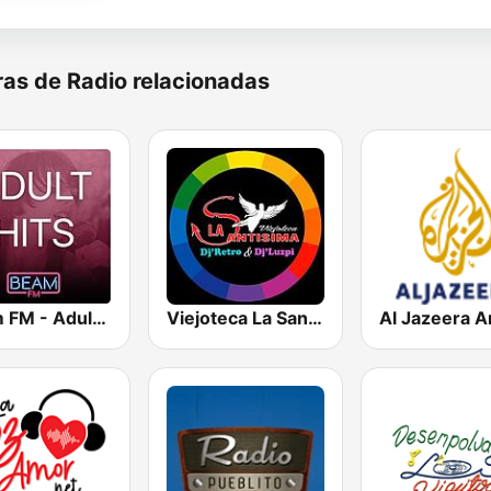
as de Radio relacionadas
Beam FM - Adult Hits
Viejoteca La Santisima