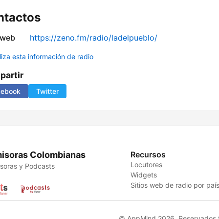
ntactos
 web
https://zeno.fm/radio/ladelpueblo/
liza esta información de radio
artir
cebook
Twitter
isoras Colombianas
Recursos
Locutores
soras y Podcasts
Widgets
Sitios web de radio por paí
© AppMind 2026. Reservados t