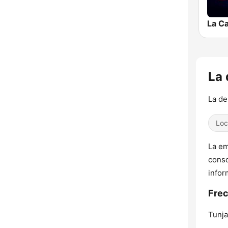
La Ca
La 
La de
Loc
La em
conso
infor
Frec
Tunja