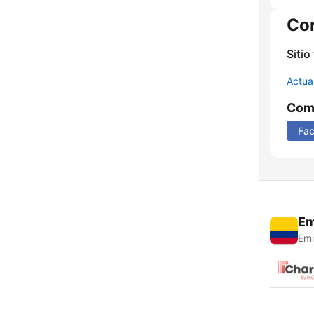
Co
Sitio
Actua
Comp
Fa
Em
Emi