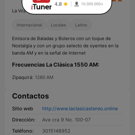
La Voz de la Nostalgia
Internacional
Locales
Latino
Emisora de Baladas y Boleros con un toque de
Nostalgia y con un grupo selecto de oyentes en la
banda AM y en la señal de Internet
Frecuencias La Clásica 1550 AM:
Zipaquirá:
1280 AM
Contactos
Sitio web
http://www.laclasicastereo.online
Dirección:
Ave cra 9 No. 100-07
Teléfono:
3015148952