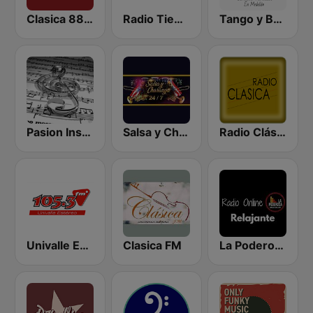
Clasica 88.5
Radio Tiempo Clásica
Tango y Bolero
Pasion Instrumental
Salsa y Charanga 24/7
Radio Clásica
Univalle Estéreo
Clasica FM
La Poderosa Radio Online Relajante