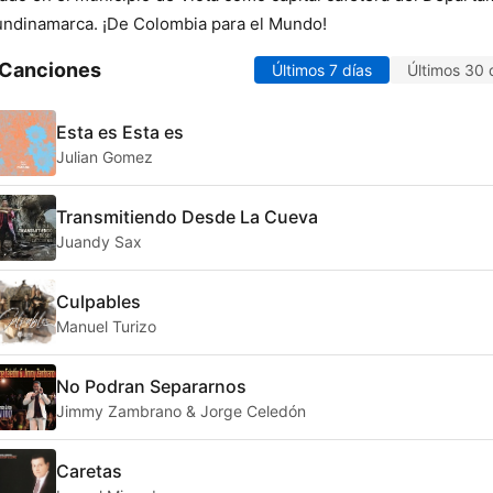
ndinamarca. ¡De Colombia para el Mundo!
 Canciones
Últimos 7 días
Últimos 30 
Esta es Esta es
Julian Gomez
Transmitiendo Desde La Cueva
Juandy Sax
Culpables
Manuel Turizo
No Podran Separarnos
Jimmy Zambrano & Jorge Celedón
Caretas