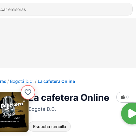
ras
Bogotá D.C.
La cafetera Online
La cafetera Online
0
Bogotá D.C.
Escucha sencilla