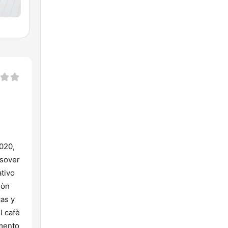
2020,
ssover
ativo
iòn
cas y
l cafè
amento