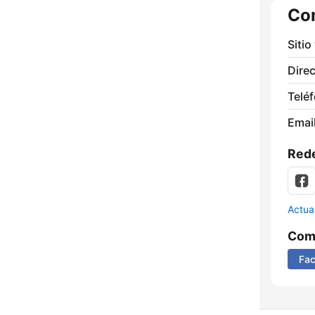
Co
Sitio
Direc
Telé
Email
Rede
Actua
Comp
Fa