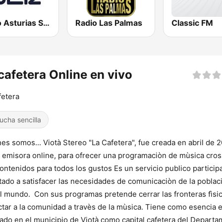
Radio Asturias SER
Radio Las Palmas
Classic FM
cafetera Online en vivo
fetera
ucha sencilla
es somos... Viotà Stereo "La Cafetera", fue creada en abril de 
emisora online, para ofrecer una programaciòn de mùsica cro
ontenidos para todos los gustos Es un servicio publico particip
tado a satisfacer las necesidades de comunicaciòn de la poblac
l mundo. ​ Con sus programas pretende cerrar las fronteras fìsi
tar a la comunidad a travès de la mùsica. Tiene como esencia e
vado en el municipio de Viotà como capital cafetera del Depart