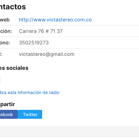
ntactos
 web
http://www.viotastereo.com.co
ción:
Carrera 76 # 71 37
fono:
3502519273
:
viotastereo@gmail.com
s sociales
liza esta información de radio
artir
cebook
Twitter