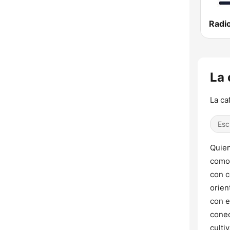
La 
La ca
Esc
Quien
como 
con c
orien
con e
conec
culti