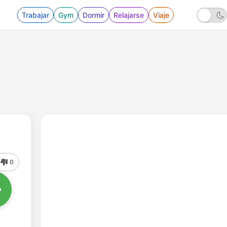
Trabajar
Gym
Dormir
Relajarse
Viaje
0