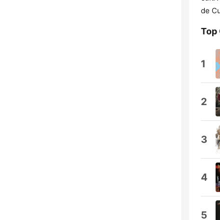
de Cu
Top
1
2
3
4
5