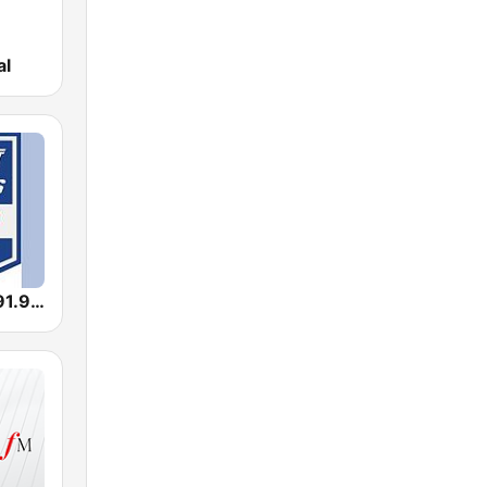
al
BPM Sports 91.9 FM