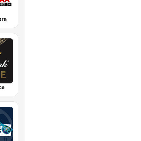
era
ce