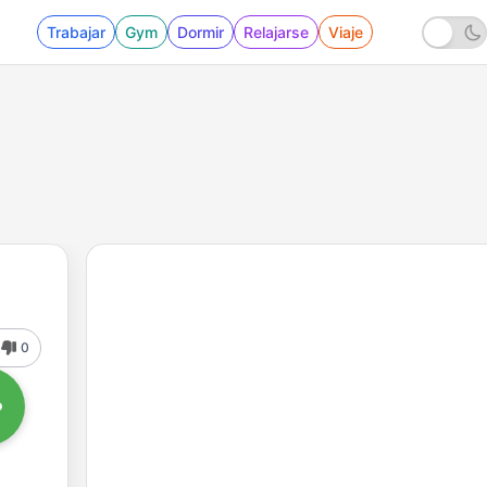
Trabajar
Gym
Dormir
Relajarse
Viaje
0