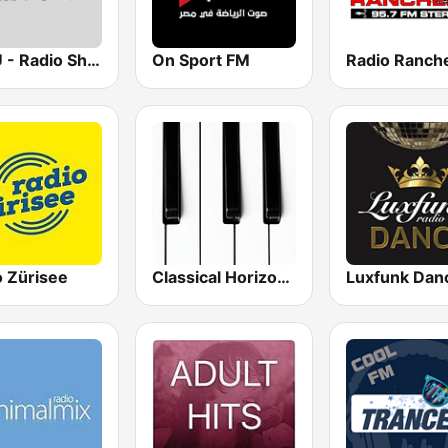
ERTU - Radio Shabab (إذاعة الشباب والرياضة)
On Sport FM
Radio Ranch
o Zürisee
Classical Horizon Radio (International)
Luxfunk Dan