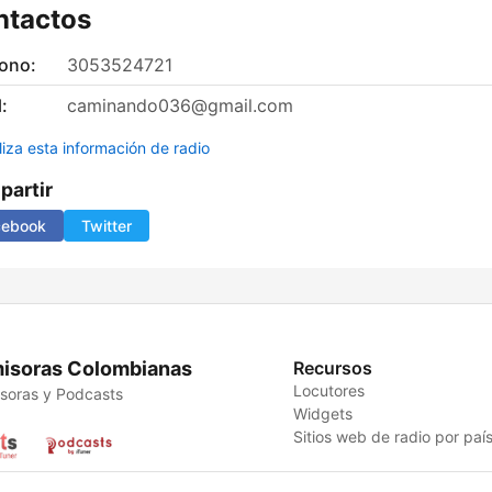
ntactos
fono:
3053524721
:
caminando036@gmail.com
liza esta información de radio
artir
cebook
Twitter
isoras Colombianas
Recursos
Locutores
soras y Podcasts
Widgets
Sitios web de radio por paí