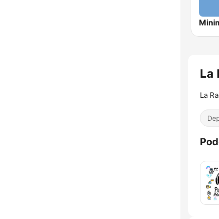
Mini
La 
La Ra
Dep
Pod