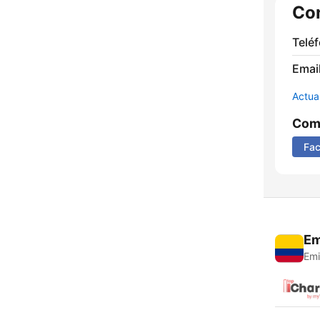
Co
Telé
Email
Actua
Comp
Fa
Em
Emi