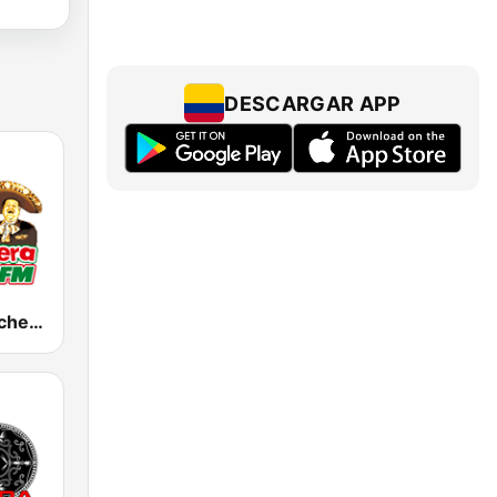
DESCARGAR APP
KWIZ La Ranchera 96.7 FM (US Only)