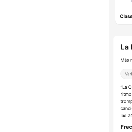
La 
Más 
Var
“La Q
ritmo
tromp
canci
las 2
Frec