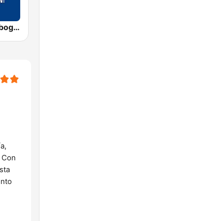
Radio Regenbogen
a,
. Con
sta
ento