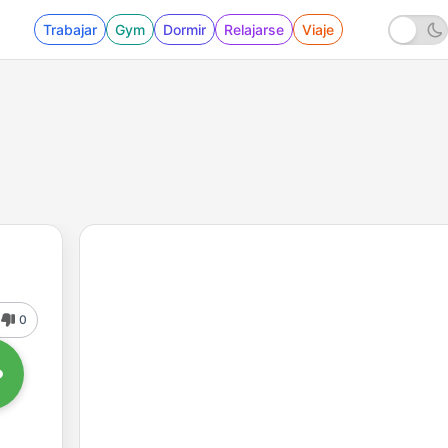
Trabajar
Gym
Dormir
Relajarse
Viaje
0