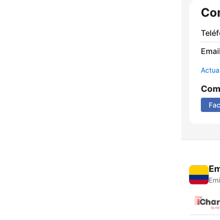
Co
Telé
Email
Actua
Comp
Fa
Em
Emi