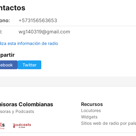
ntactos
fono:
+573156563653
:
wg140319@gmail.com
liza esta información de radio
artir
cebook
Twitter
isoras Colombianas
Recursos
Locutores
soras y Podcasts
Widgets
Sitios web de radio por paí