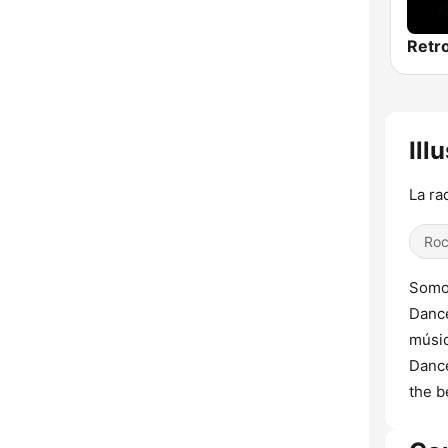
Retr
Ill
La ra
Ro
Somos
Dance
músic
Dance
the b