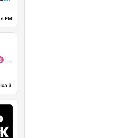
ón FM
ica 3