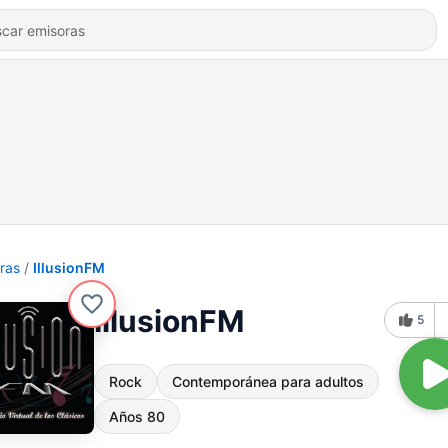
ras
IllusionFM
IllusionFM
5
Rock
Contemporánea para adultos
Años 80