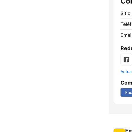
Co
Sitio
Telé
Email
Rede
Actua
Comp
Fa
Em