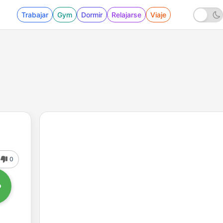
Trabajar
Gym
Dormir
Relajarse
Viaje
0