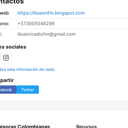
ntactos
 web
https://illusionfm.blogspot.com
fono:
+573005046296
:
illusionradiofm@gmail.com
s sociales
liza esta información de radio
artir
cebook
Twitter
isoras Colombianas
Recursos