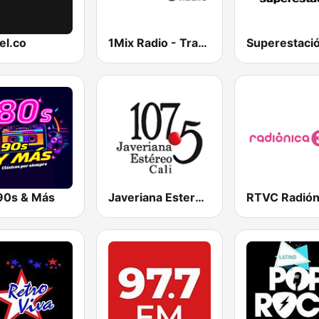
el.co
1Mix Radio - Trance
Superestaci
90s & Más
Javeriana Estero Cali 107.5 FM
RTVC Radión