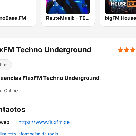
noBase.FM
RauteMusik - TECHNO
uxFM Techno Underground
hno
cuencias FluxFM Techno Underground:
n:
Online
ntactos
 web
https://www.fluxfm.de
liza esta información de radio