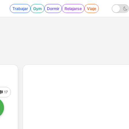
Trabajar
Gym
Dormir
Relajarse
Viaje
17