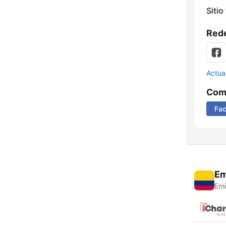
Sitio
Rede
Actua
Comp
Fa
Em
Emi