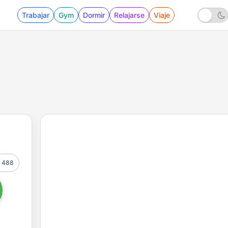
Trabajar
Gym
Dormir
Relajarse
Viaje
488