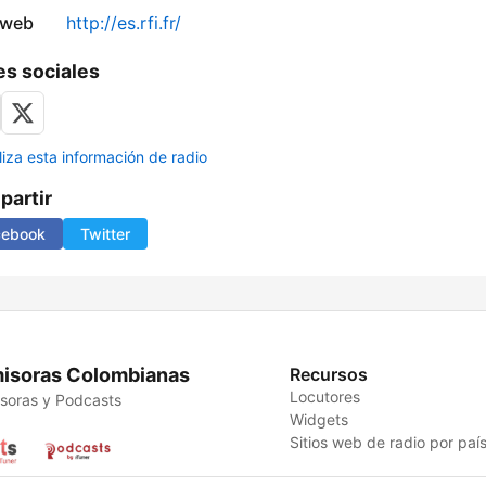
 web
http://es.rfi.fr/
s sociales
liza esta información de radio
artir
cebook
Twitter
isoras Colombianas
Recursos
Locutores
soras y Podcasts
Widgets
Sitios web de radio por paí