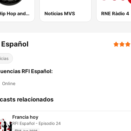
100 Hip Hop and RNB FM
Noticias MVS
RNE Ràdio 4
 Español
icias
uencias RFI Español:
:
Online
casts relacionados
Francia hoy
RFI Español - Episodio 24
15 Jun 2026