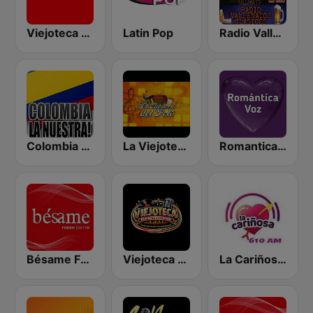
Viejoteca Salsa Merengue Tropical
Latin Pop
Radio Vallenatos Clásicos
Colombia La Nuestra
La Viejoteca del Poli
Romantica Voz
Bésame FM Pereira
Viejoteca Rumba y Recuerdo.
La Cariñosa Bogotá 610 AM