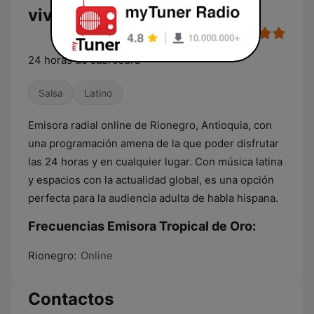
vivo
24 horas de sabrosura
Salsa
Latino
Emisora radial online de Rionegro, Antioquia, con
una programación amena de la que poder disfrutar
las 24 horas y en cualquier lugar. Con música latina
y espacios con la actualidad global, es una opción
perfecta para la audiencia adulta de habla hispana.
Frecuencias Emisora Tropical de Oro:
Rionegro:
Online
Contactos