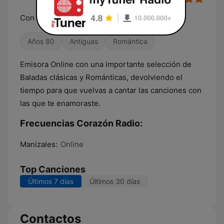
Con tus recuerdos!
Años 80
Antiguas
Romántica
Emisora Online con una importante selección de
Baladas clásicas y Románticas, devolviendo el
tiempo para que vuelvas a cantar las canciones con
las que te enamoraste.
Frecuencias Corazón Radio:
Manizales:
Online
Top Canciones
Últimos 7 días
Últimos 30 días
Contactos