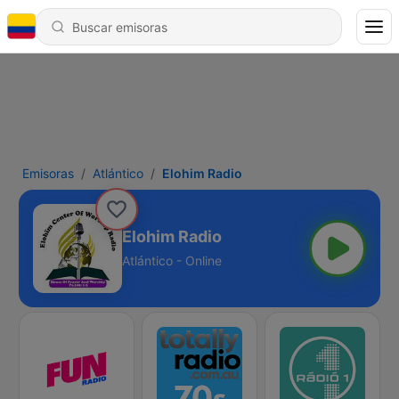
Emisoras
Atlántico
Elohim Radio
Elohim Radio
Atlántico - Online