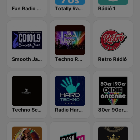
Fun Radio FRANCE
Totally Radio 70s
Rádió 1
Smooth Jazz Cd101.9 New York
Techno Record FM Tunja
Retro Rádió
Techno Science
Radio Hard Techno Rave
80er 90er OLDIE ANTENNE